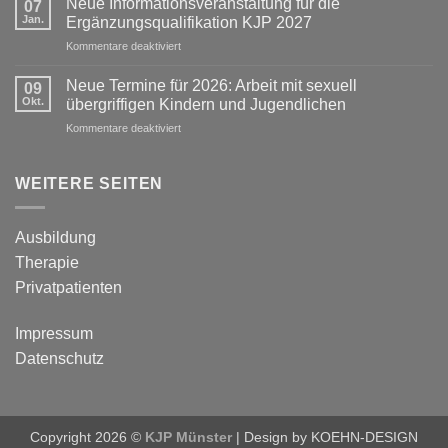
Neue Informationsveranstaltung für die
07
für
Jan.
Ergänzungsqualifikation KJP 2027
2027:
für
Kommentare deaktiviert
Bindungsorientierte
Neue
Traumatherapie
Informationsveranstaltung
(IBT)
Neue Termine für 2026: Arbeit mit sexuell
09
für
Okt.
übergriffigen Kindern und Jugendlichen
die
für
Kommentare deaktiviert
Ergänzungsqualifikation
Neue
KJP
Termine
2027
für
WEITERE SEITEN
2026:
Arbeit
mit
Ausbildung
sexuell
Therapie
übergriffigen
Kindern
Privatpatienten
und
Jugendlichen
Impressum
Datenschutz
Copyright 2026 ©
KJP Münster
| Design by
KOEHN-DESIGN